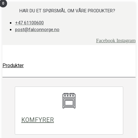
0
Skip
to
HAR DU ET SPØRSMÅL OM VÅRE PRODUKTER?
content
+47 61100600
post@falconnorge.no
Facebook
Instagram
Produkter
KOMFYRER