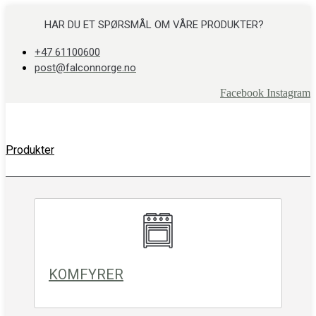
Skip
to
HAR DU ET SPØRSMÅL OM VÅRE PRODUKTER?
content
+47 61100600
post@falconnorge.no
Facebook
Instagram
Produkter
KOMFYRER