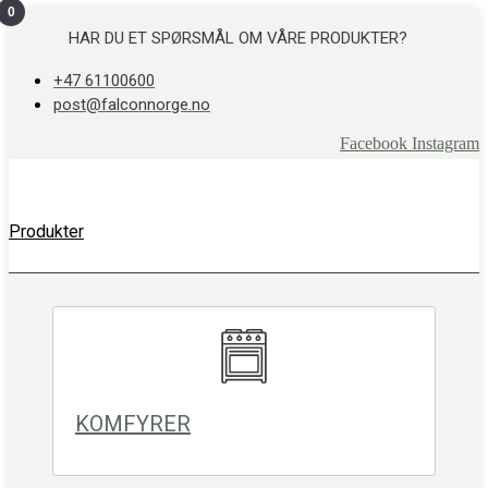
0
Skip
to
HAR DU ET SPØRSMÅL OM VÅRE PRODUKTER?
content
+47 61100600
post@falconnorge.no
Facebook
Instagram
Produkter
KOMFYRER