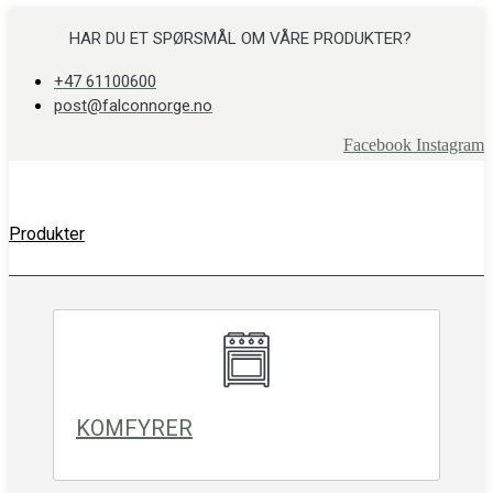
Skip
to
HAR DU ET SPØRSMÅL OM VÅRE PRODUKTER?
content
+47 61100600
post@falconnorge.no
Facebook
Instagram
Produkter
KOMFYRER