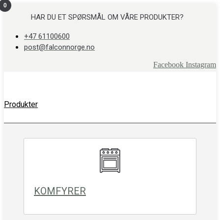
0
Skip
to
HAR DU ET SPØRSMÅL OM VÅRE PRODUKTER?
content
+47 61100600
post@falconnorge.no
Facebook
Instagram
Produkter
KOMFYRER