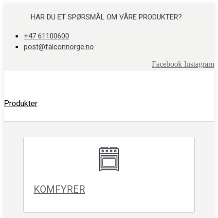
Skip
to
HAR DU ET SPØRSMÅL OM VÅRE PRODUKTER?
content
+47 61100600
post@falconnorge.no
Facebook
Instagram
Produkter
KOMFYRER