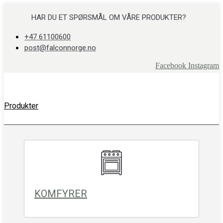
Skip
to
HAR DU ET SPØRSMÅL OM VÅRE PRODUKTER?
content
+47 61100600
post@falconnorge.no
Facebook
Instagram
Produkter
KOMFYRER