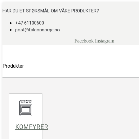
Skip
to
HAR DU ET SPØRSMÅL OM VÅRE PRODUKTER?
content
+47 61100600
post@falconnorge.no
Facebook
Instagram
Produkter
KOMFYRER