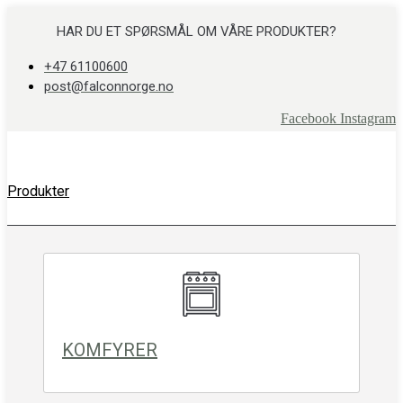
Skip
to
HAR DU ET SPØRSMÅL OM VÅRE PRODUKTER?
content
+47 61100600
post@falconnorge.no
Facebook
Instagram
Produkter
KOMFYRER