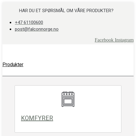
Skip
to
HAR DU ET SPØRSMÅL OM VÅRE PRODUKTER?
content
+47 61100600
post@falconnorge.no
Facebook
Instagram
Produkter
KOMFYRER