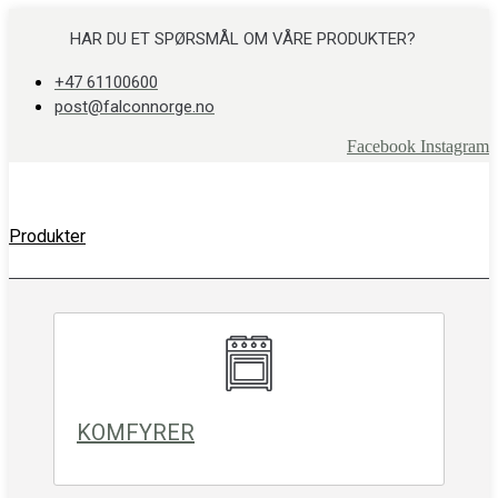
Skip
to
HAR DU ET SPØRSMÅL OM VÅRE PRODUKTER?
content
+47 61100600
post@falconnorge.no
Facebook
Instagram
Produkter
KOMFYRER