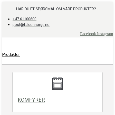
Skip
to
HAR DU ET SPØRSMÅL OM VÅRE PRODUKTER?
content
+47 61100600
post@falconnorge.no
Facebook
Instagram
Produkter
KOMFYRER